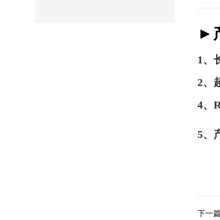
►
1、
2、
4、
5、
下一