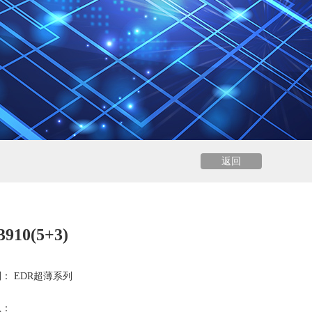
返回
910(5+3)
： EDR超薄系列
息：