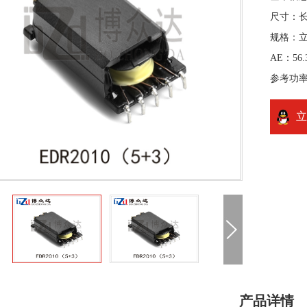
尺寸：长2
规格：
AE：56.
参考功率
立
产品详情