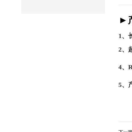
►
1、
2、
4、
5、