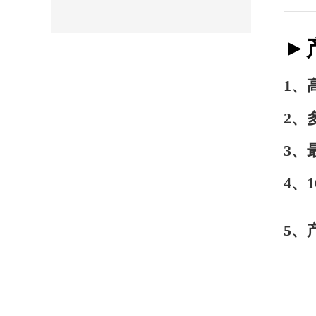
►
1、
2、
3、
4、
5、