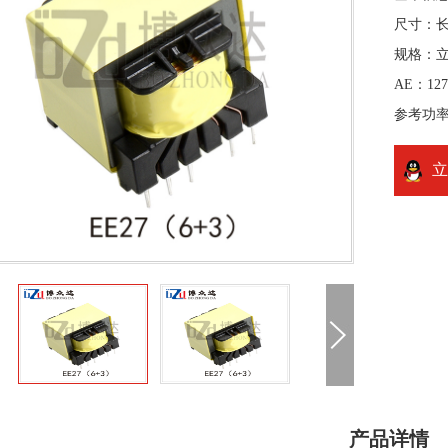
尺寸：长2
规格：
AE：127
参考功率
立
产品详情