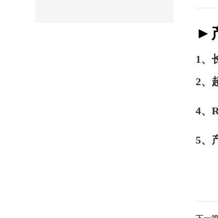
►
1、
2、
4、
5、